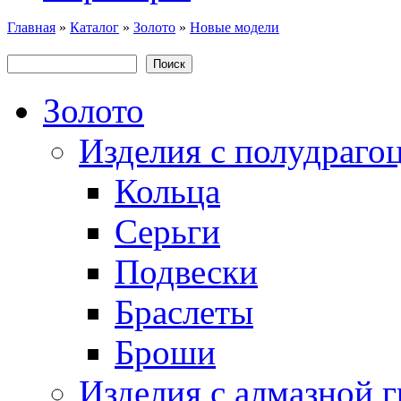
Главная
»
Каталог
»
Золото
»
Новые модели
Поиск
Вы здесь
Форма поиска
Золото
Изделия с полудраго
Кольца
Серьги
Подвески
Браслеты
Броши
Изделия с алмазной 