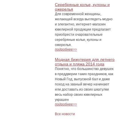
Серебряные колье, кулоны и
ожерелья
Для современной женщины,
желающей всегда выглядеть модно
и элегантно, интернет-магазин
ювелирной продукции предлагает
приобрести очаровательные
серебряные колье, кулоны и
ожерелья.
подробнее>>
Модная бижутерия для летнего
отдыха и пляжа 2014 года
Понятно, что большинство девушек
в преддверии таких праздников, как
Новый Год, выпускной бал и даже
поход на званый вечер начинают
или доставать из своих шкатулки
весь набор своих ювелирных
украшен
подробнее>>
Все новости