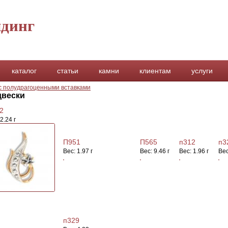
динг
каталог
статьи
камни
клиентам
услуги
с полудрагоценными вставками
двески
2
2.24 г
П951
П565
п312
п3
Вес:
1.97 г
Вес:
9.46 г
Вес:
1.96 г
Ве
подробнее
подробнее
подробнее
п
робнее
п329