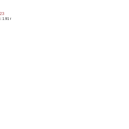
23
с:
1.91 г
одробнее