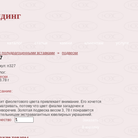
динг
каталог
статьи
камни
клиентам
услуги
с полудрагоценными вставками
»
подвески
7
кул:
п327
лог:
ески
3.78 г
сание:
ит фиолетового цвета привлекает внимание. Его хочется
матривать, потому что цвет фиалки загадочен и
иворечив. Золотая подвеска весом 3, 78 г понравится
тельницам экстравагантных ювелирных украшений.
чество
*
В корзину
ожие товары