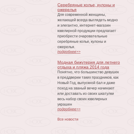
Серебряные колье, кулоны и
ожерелья
Для современной женщины,
желающей всегда выглядеть модно
и элегантно, интернет-магазин
ювелирной продукции предлагает
приобрести очаровательные
серебряные колье, кулоны и
ожерелья.
подробнее>>
Модная бижутерия для летнего
отдыха и пляжа 2014 года
Понятно, что большинство девушек
в преддверии таких праздников, как
Новый Год, выпускной бал и даже
поход на званый вечер начинают
или доставать из своих шкатулки
весь набор своих ювелирных
украшен
подробнее>>
Все новости