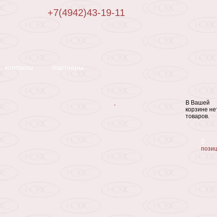
+7(4942)43-19-11
контакты
партнеры
В Вашей
корзине не
товаров.
0
пози