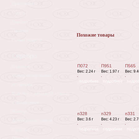
Бриллианты
Пусеты
Пирсинг
Печатки
Похожие товары
Новые модели
Серебро
П072
П951
П565
Изделия с
Вес:
2.24 г
Вес:
1.97 г
Вес:
9.4
полудрагоценными
подробнее
подробнее
подро
вставками
Изделия с алмазной гранью
и фианитами
Жемчуг
п328
п329
п331
Вес:
3.6 г
Вес:
4.23 г
Вес:
2.7
Драгоценные камни
Пуссеты
подробнее
подробнее
подро
Пирсинг