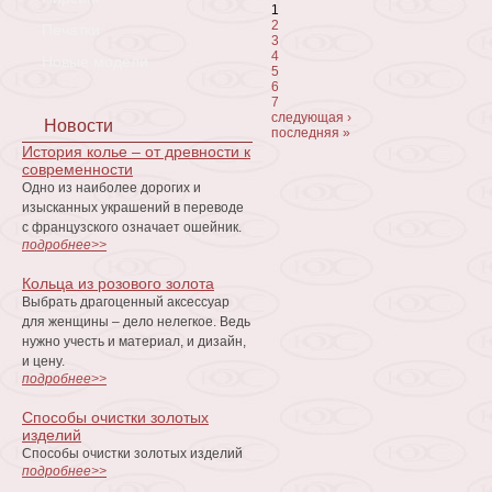
Страницы
1
2
Печатки
3
4
Новые модели
5
6
7
следующая ›
Новости
последняя »
История колье – от древности к
современности
Одно из наиболее дорогих и
изысканных украшений в переводе
с французского означает ошейник.
подробнее>>
Кольца из розового золота
Выбрать драгоценный аксессуар
для женщины – дело нелегкое. Ведь
нужно учесть и материал, и дизайн,
и цену.
подробнее>>
Способы очистки золотых
изделий
Способы очистки золотых изделий
подробнее>>