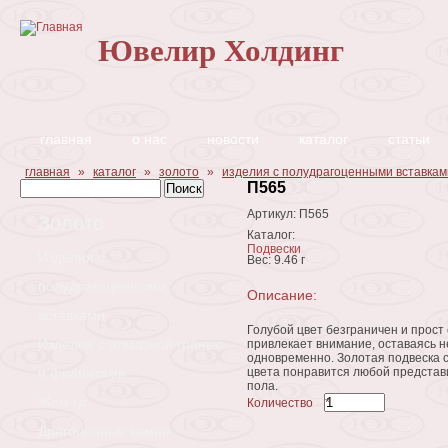
Перейти к основному содержанию
Ювелир Холдинг
главная
о нас
новости
каталог
статьи
Вы здесь
главная
»
каталог
»
золото
»
изделия с полудрагоценными вставкам
Форма поиска
Поиск
П565
Артикул:
П565
Золото
Каталог:
Подвески
Изделия с
Вес:
9.46 г
полудрагоценными
Описание:
вставками
Голубой цвет безграничен и прост
Изделия с алмазной гранью
привлекает внимание, оставаясь 
одновременно. Золотая подвеска 
и фианитами
цвета понравится любой представ
пола.
Жемчуг
Количество
*
Драгоценные камни