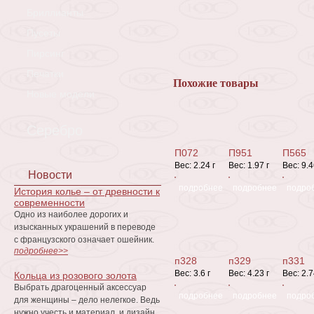
Бриллианты
Пусеты
Пирсинг
Печатки
Похожие товары
Новые модели
Серебро
П072
П951
П565
Вес:
2.24 г
Вес:
1.97 г
Вес:
9.4
Новости
подробнее
подробнее
подро
История колье – от древности к
современности
Одно из наиболее дорогих и
изысканных украшений в переводе
с французского означает ошейник.
подробнее>>
п328
п329
п331
Вес:
3.6 г
Вес:
4.23 г
Вес:
2.7
Кольца из розового золота
Выбрать драгоценный аксессуар
подробнее
подробнее
подро
для женщины – дело нелегкое. Ведь
нужно учесть и материал, и дизайн,