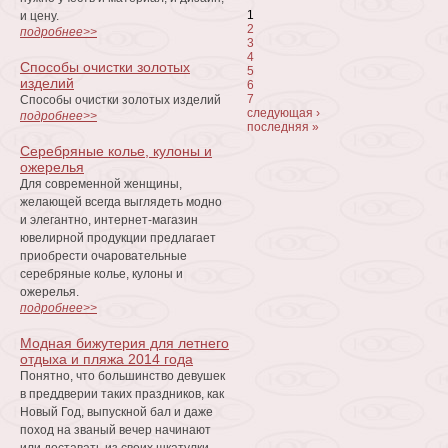
Страницы
1
и цену.
2
подробнее>>
3
4
Способы очистки золотых
5
изделий
6
7
Способы очистки золотых изделий
следующая ›
подробнее>>
последняя »
Серебряные колье, кулоны и
ожерелья
Для современной женщины,
желающей всегда выглядеть модно
и элегантно, интернет-магазин
ювелирной продукции предлагает
приобрести очаровательные
серебряные колье, кулоны и
ожерелья.
подробнее>>
Модная бижутерия для летнего
отдыха и пляжа 2014 года
Понятно, что большинство девушек
в преддверии таких праздников, как
Новый Год, выпускной бал и даже
поход на званый вечер начинают