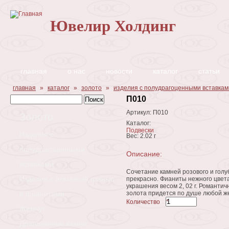
Перейти к основному содержанию
Ювелир Холдинг
главная
о нас
новости
каталог
статьи
Вы здесь
главная
»
каталог
»
золото
»
изделия с полудрагоценными вставкам
Форма поиска
Поиск
П010
Артикул:
П010
Золото
Каталог:
Подвески
Изделия с
Вес:
2.02 г
полудрагоценными
Описание:
вставками
Сочетание камней розового и голу
Изделия с алмазной гранью
прекрасно. Фианиты нежного цвет
украшения весом 2, 02 г. Романтич
и фианитами
золота придется по душе любой 
Количество
*
Жемчуг
Драгоценные камни